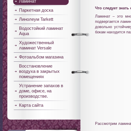
Ламинат
Что следует знать
Паркетная доска
Ламинат – это мно
Линолеум Tarkett
подвергается ламин
довольно устойчив
Водостойкий ламинат
бокам находится па
Aqua
Художественный
ламинат Versale
Фотоальбом магазина
Восстановление
воздуха в закрытых
помещениях
Устранение запахов в
доме, офисе, на
производстве.
Карта сайта
Рассмотрим ламина