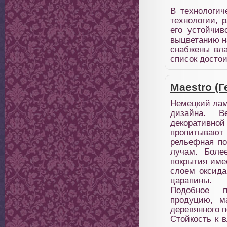
В технологич
технологии, 
его устойчив
выцветанию н
снабжены вла
список достои
Maestro (
Немецкий лам
дизайна. В
декоративной
пропитывают 
рельефная по
лучам. Боле
покрытия име
слоем оксида
царапины.
Подобное п
продуцию, м
деревянного п
Стойкость к 