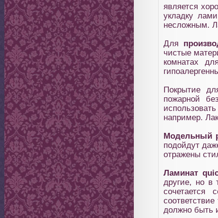
является хор
укладку лами
несложным. Л
Для
произво
чистые матери
комнатах дл
гипоалергенны
Покрытие дл
пожарной без
использоват
например. Ла
Модельный р
подойдут даж
отражены стил
Ламинат quic
другие, но в
сочетается 
соответствие
должно быть 