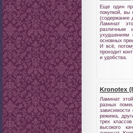
Еще один пр
покупкой, вы
(содержание 
Ламинат это
различным 
ухудшениям 
основных преи
И всё, потом
проходит конт
и удобства.
Kronotex 
Ламинат этой
разных поме
зависимости 
режима, друг
трех классов
высокого ка
ламинат Kron