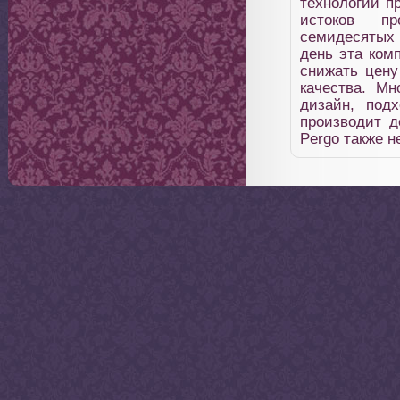
технологии п
истоков п
семидесятых
день эта ком
снижать цену
качества. М
дизайн, под
производит д
Pergo также н