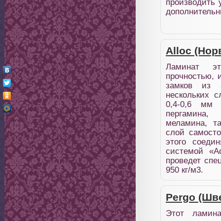
производить 
дополнительн
Alloc (Нор
Ламинат э
прочностью, 
замков из 
нескольких 
0,4-0,6 мм 
пергамина,
меламина, та
слой самосто
этого соеди
системой «A
проведет спе
950 кг/м3.
Pergo (Шв
Этот ламина