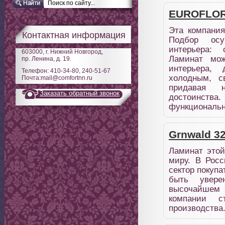
EUROFLORI
Эта компания
Контактная информация
Подбор осу
интерьера: 
603000, г. Нижний Новгород,
Ламинат мож
пр. Ленина, д. 19.
интерьера,
Телефон: 410-34-80, 240-51-67
холодным, 
Почта:mail@comfortnn.ru
придавая н
Заказать обратный звонок
достоинства.
функциональн
Grnwald 32
Ламинат это
миру. В Рос
сектор покуп
быть увере
высочайшем
компании ст
производства