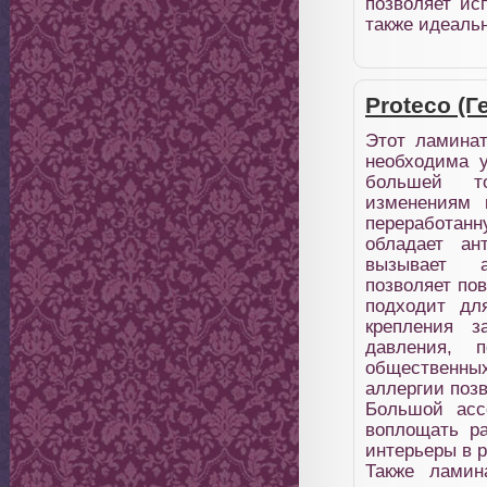
позволяет ис
также идеальн
Proteco (Г
Этот ламинат
необходима 
большей т
изменениям 
переработан
обладает ан
вызывает а
позволяет по
подходит дл
крепления з
давления, 
общественных
аллергии позв
Большой асс
воплощать ра
интерьеры в 
Также ламин