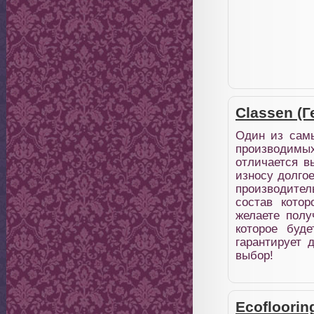
Classen (
Один из самы
производим
отличается в
износу долгое
производите
состав кото
желаете полу
которое буд
гарантирует 
выбор!
Ecofloorin