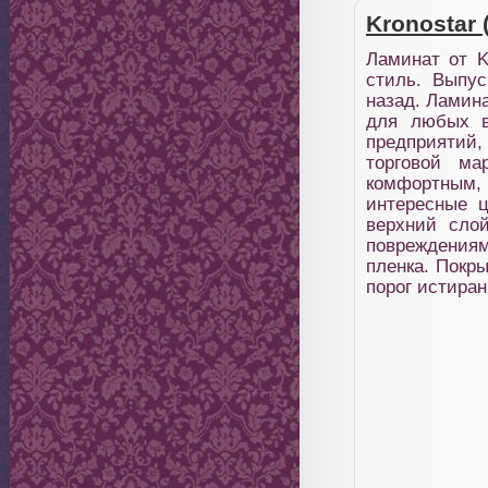
Kronostar
Ламинат от K
стиль. Выпус
назад. Ламина
для любых в
предприятий,
торговой ма
комфортным, 
интересные ц
верхний слой
повреждениям
пленка. Покр
порог истиран