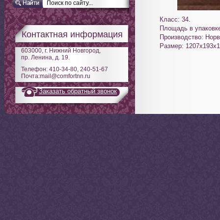
Класс: 34.
Площадь в упаковке
Контактная информация
Производство: Норв
Размер: 1207х193х
603000, г. Нижний Новгород,
пр. Ленина, д. 19.
Телефон: 410-34-80, 240-51-67
Почта:mail@comfortnn.ru
Заказать обратный звонок