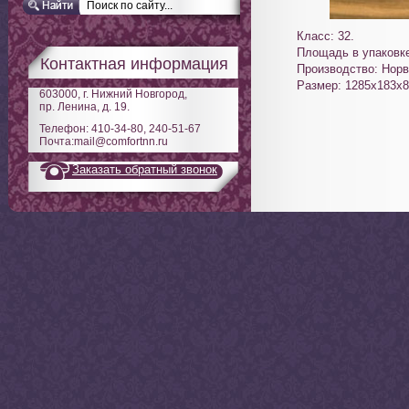
Класс: 32.
Площадь в упаковке
Контактная информация
Производство: Норв
Размер: 1285х183х
603000, г. Нижний Новгород,
пр. Ленина, д. 19.
Телефон: 410-34-80, 240-51-67
Почта:mail@comfortnn.ru
Заказать обратный звонок