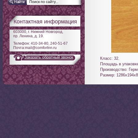
Контактная информация
603000, г. Нижний Новгород,
пр. Ленина, д. 19.
Телефон: 410-34-80, 240-51-67
Почта:mail@comfortnn.ru
Заказать обратный звонок
Класс: 32.
Площадь в упаковке
Производство: Герм
Размер: 1286х194х