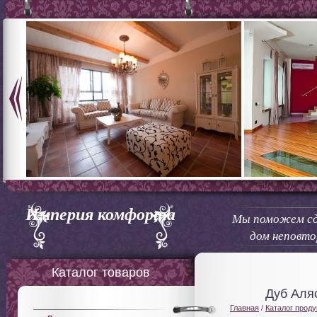
Империя комфорта
Мы поможем сд
дом неповт
Каталог товаров
Дуб Аля
Главная
/
Каталог проду