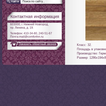
Контактная информация
603000, г. Нижний Новгород,
пр. Ленина, д. 19.
Телефон: 410-34-80, 240-51-67
Почта:mail@comfortnn.ru
Заказать обратный звонок
Класс: 32.
Площадь в упаковке
Производство: Герм
Размер: 1286х194х