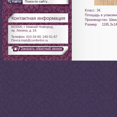
Класс: 34.
Площадь в упаковк
Контактная информация
Производство: Шве
Размер: 1195,3х14
603000, г. Нижний Новгород,
пр. Ленина, д. 19.
Телефон: 410-34-80, 240-51-67
Почта:mail@comfortnn.ru
Заказать обратный звонок