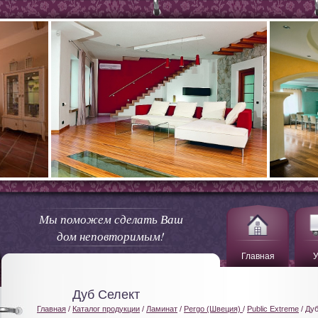
Мы поможем сделать Ваш
дом неповторимым!
Главная
У
Дуб Селект
Главная
/
Каталог продукции
/
Ламинат
/
Pergo (Швеция)
/
Public Extreme
/
Дуб